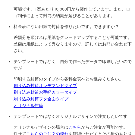
可能です。1案あたり10,000円から製作しています。また、ロ
ゴ制作によって封筒の納期が延びることがあります。
料金表にない用紙で封筒を作りたいです。できますか？
差額分を頂ければ用紙をグレードアップすることが可能です。
差額は用紙によって異なりますので、詳しくはお問い合わせ下
さい。
テンプレートではなく、自分で作ったデータで印刷したいので
すが
印刷する封筒のタイプから各料金表へとお進みください。
刷り込み封筒
オンデマンドタイプ
刷り込み封筒
お手軽カラータイプ
刷り込み封筒
フタ全面タイプ
オリジナル封筒
テンプレートではなくオリジナルデザインで注文したいです
オリジナルデザインの場合は
こちら
からご注文が可能です。
併せて
こちらのご注文の流れ
を確認いただくとその後のやり取