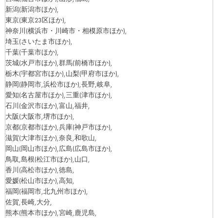
新潟
(新潟市ほか)
,
東京
(東京23区ほか)
,
神奈川
(横浜市・川崎市・相模原市ほか)
,
埼玉
(さいたま市ほか)
,
千葉
(千葉市ほか)
,
茨城
(水戸市ほか)
,群馬
(前橋市ほか)
,
栃木
(宇都宮市ほか)
,山梨
(甲府市ほか)
,
静岡
(静岡市,浜松市ほか)
,長野,岐阜,
愛知
(名古屋市ほか)
,三重
(津市ほか)
,
石川
(金沢市ほか)
,富山,福井,
大阪
(大阪市,堺市ほか)
,
京都
(京都市ほか)
,兵庫
(神戸市ほか)
,
滋賀
(大津市ほか)
,奈良,和歌山,
岡山
(岡山市ほか)
,広島
(広島市ほか)
,
鳥取,島根
(松江市ほか)
,山口,
香川
(高松市ほか)
,徳島,
愛媛
(松山市ほか)
,高知,
福岡
(福岡市,北九州市ほか)
,
佐賀,長崎,大分,
熊本
(熊本市ほか)
,宮崎,鹿児島,