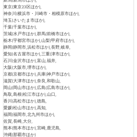
新潟
(新潟市ほか)
,
東京
(東京23区ほか)
,
神奈川
(横浜市・川崎市・相模原市ほか)
,
埼玉
(さいたま市ほか)
,
千葉
(千葉市ほか)
,
茨城
(水戸市ほか)
,群馬
(前橋市ほか)
,
栃木
(宇都宮市ほか)
,山梨
(甲府市ほか)
,
静岡
(静岡市,浜松市ほか)
,長野,岐阜,
愛知
(名古屋市ほか)
,三重
(津市ほか)
,
石川
(金沢市ほか)
,富山,福井,
大阪
(大阪市,堺市ほか)
,
京都
(京都市ほか)
,兵庫
(神戸市ほか)
,
滋賀
(大津市ほか)
,奈良,和歌山,
岡山
(岡山市ほか)
,広島
(広島市ほか)
,
鳥取,島根
(松江市ほか)
,山口,
香川
(高松市ほか)
,徳島,
愛媛
(松山市ほか)
,高知,
福岡
(福岡市,北九州市ほか)
,
佐賀,長崎,大分,
熊本
(熊本市ほか)
,宮崎,鹿児島,
沖縄
(那覇市ほか)