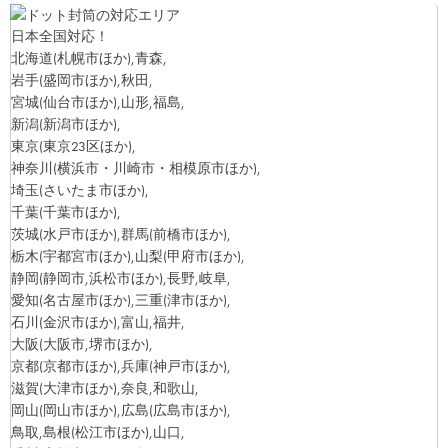
日本全国対応！
北海道
(札幌市ほか)
,青森,
岩手
(盛岡市ほか)
,秋田,
宮城
(仙台市ほか)
,山形,福島,
新潟
(新潟市ほか)
,
東京
(東京23区ほか)
,
神奈川
(横浜市・川崎市・相模原市ほか)
,
埼玉
(さいたま市ほか)
,
千葉
(千葉市ほか)
,
茨城
(水戸市ほか)
,群馬
(前橋市ほか)
,
栃木
(宇都宮市ほか)
,山梨
(甲府市ほか)
,
静岡
(静岡市,浜松市ほか)
,長野,岐阜,
愛知
(名古屋市ほか)
,三重
(津市ほか)
,
石川
(金沢市ほか)
,富山,福井,
大阪
(大阪市,堺市ほか)
,
京都
(京都市ほか)
,兵庫
(神戸市ほか)
,
滋賀
(大津市ほか)
,奈良,和歌山,
岡山
(岡山市ほか)
,広島
(広島市ほか)
,
鳥取,島根
(松江市ほか)
,山口,