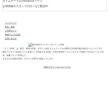
タイムテーブルのfacebookページ
お得情報やスタッフの日々など配信中
トップページ
料金・用紙
ご利用ガイド
用紙サンプル請求
お問い合わせ
「ドット封筒」は、東京・原宿の印刷・デザイン会社 タイムテーブルが運営する封筒印刷の特設ホームページです。
格安フルカラー封筒からフタ全面にベタ印刷できる封筒、封筒の外側すべてにフルカラー印刷ができるオリジナル封
筒、未晒クラフト封筒など、
さまざまな封筒の印刷・デザインを専門に取扱っています。
Copyright(C)2013-2025
印刷+デザイン=タイムテーブル
All Right Reserved.