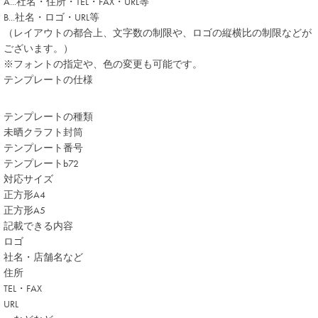
A
...社名・住所・TEL・FAX・URL等
B
...社名・ロゴ・URL等
（レイアウトの都合上、文字数の制限や、ロゴの縦横比の制限などが
ございます。）
※フォントの指定や、色の変更も可能です。
テンプレートの仕様
テンプレートの種類
未晒クラフト封筒
テンプレート番号
テンプレートb72
対応サイズ
正方形A4
正方形A5
記載できる内容
ロゴ
社名・店舗名など
住所
TEL・FAX
URL