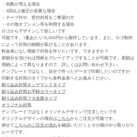
・色数が増える場合
・3回以上修正が必要な場合
・テープ付や、窓付封筒をご希望の方
・その他オプション等を利用する場合
ロゴからデザインして欲しいです
可能です。1案あたり10,000円から製作しています。また、ロゴ制作
によって封筒の納期が延びることがあります。
料金表にない用紙で封筒を作りたいです。できますか？
差額分を頂ければ用紙をグレードアップすることが可能です。差額は
用紙によって異なりますので、詳しくはお問い合わせ下さい。
テンプレートではなく、自分で作ったデータで印刷したいのですが
印刷する封筒のタイプから各料金表へとお進みください。
刷り込み封筒
オンデマンドタイプ
刷り込み封筒
お手軽カラータイプ
刷り込み封筒
フタ全面タイプ
オリジナル封筒
テンプレートではなくオリジナルデザインで注文したいです
オリジナルデザインの場合は
こちら
からご注文が可能です。
併せて
こちらのご注文の流れ
を確認いただくとその後のやり取りがス
ムーズです。