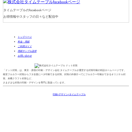
タイムテーブルのfacebookページ
お得情報やスタッフの日々など配信中
トップページ
料金・用紙
ご利用ガイド
用紙サンプル請求
お問い合わせ
「ドット封筒」は、東京・原宿の印刷・デザイン会社 タイムテーブルが運営する封筒印刷の特設ホームページです。
格安フルカラー封筒からフタ全面にベタ印刷できる封筒、封筒の外側すべてにフルカラー印刷ができるオリジナル封
筒、未晒クラフト封筒など、
さまざまな封筒の印刷・デザインを専門に取扱っています。
Copyright(C)2013-2025
印刷+デザイン=タイムテーブル
All Right Reserved.