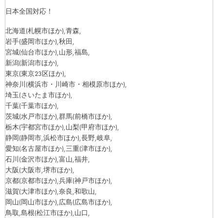
日本全国対応！
北海道
(札幌市ほか)
,青森,
岩手
(盛岡市ほか)
,秋田,
宮城
(仙台市ほか)
,山形,福島,
新潟
(新潟市ほか)
,
東京
(東京23区ほか)
,
神奈川
(横浜市・川崎市・相模原市ほか)
,
埼玉
(さいたま市ほか)
,
千葉
(千葉市ほか)
,
茨城
(水戸市ほか)
,群馬
(前橋市ほか)
,
栃木
(宇都宮市ほか)
,山梨
(甲府市ほか)
,
静岡
(静岡市,浜松市ほか)
,長野,岐阜,
愛知
(名古屋市ほか)
,三重
(津市ほか)
,
石川
(金沢市ほか)
,富山,福井,
大阪
(大阪市,堺市ほか)
,
京都
(京都市ほか)
,兵庫
(神戸市ほか)
,
滋賀
(大津市ほか)
,奈良,和歌山,
岡山
(岡山市ほか)
,広島
(広島市ほか)
,
鳥取,島根
(松江市ほか)
,山口,