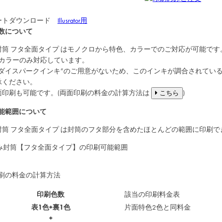
ートダウンロード
Illusrator用
数について
封筒
フタ全面タイプ
はモノクロから特色、カラーでのご対応が可能です
Cカラーのみ対応しています。
“ダイスパークインキ”のご用意がないため、このインキが調合されてい
承ください。
面印刷も可能です。(両面印刷の料金の計算方法は
)
こちら
能範囲について
封筒
フタ全面タイプ
は封筒のフタ部分を含めたほとんどの範囲に印刷で
刷の料金の計算方法
印刷色数
該当の印刷料金表
表1色+裏1色
片面特色2色と同料金
+