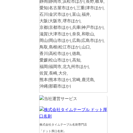
静岡
(静岡市,浜松市ほか)
,長野,岐阜,
愛知
(名古屋市ほか)
,三重
(津市ほか)
,
石川
(金沢市ほか)
,富山,福井,
大阪
(大阪市,堺市ほか)
,
京都
(京都市ほか)
,兵庫
(神戸市ほか)
,
滋賀
(大津市ほか)
,奈良,和歌山,
岡山
(岡山市ほか)
,広島
(広島市ほか)
,
鳥取,島根
(松江市ほか)
,山口,
香川
(高松市ほか)
,徳島,
愛媛
(松山市ほか)
,高知,
福岡
(福岡市,北九州市ほか)
,
佐賀,長崎,大分,
熊本
(熊本市ほか)
,宮崎,鹿児島,
沖縄
(那覇市ほか)
株式会社タイムテーブル名刺専門店
「ドット厚口名刺」