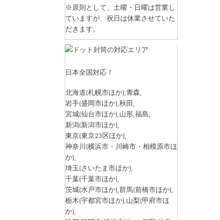
※原則として、土曜・日曜は営業し
ていますが、祝日は休業させていた
だきます。
日本全国対応！
北海道
(札幌市ほか)
,青森,
岩手
(盛岡市ほか)
,秋田,
宮城
(仙台市ほか)
,山形,福島,
新潟
(新潟市ほか)
,
東京
(東京23区ほか)
,
神奈川
(横浜市・川崎市・相模原市ほ
か)
,
埼玉
(さいたま市ほか)
,
千葉
(千葉市ほか)
,
茨城
(水戸市ほか)
,群馬
(前橋市ほか)
,
栃木
(宇都宮市ほか)
,山梨
(甲府市ほ
か)
,