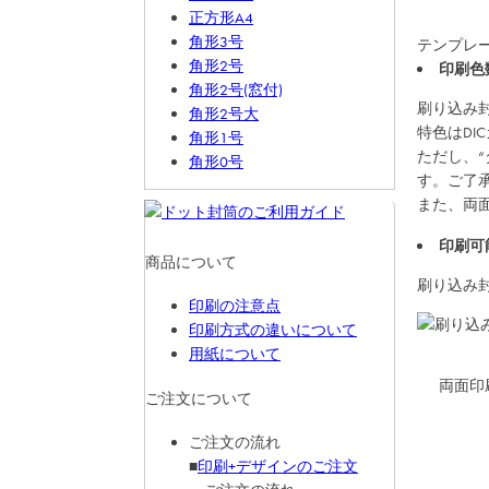
正方形A4
角形3号
テンプレ
角形2号
印刷色
角形2号(窓付)
刷り込み
角形2号大
特色はDI
角形1号
ただし、
角形0号
す。ご了
また、両
印刷可
商品について
刷り込み
印刷の注意点
印刷方式の違いについて
用紙について
両面印
ご注文について
ご注文の流れ
■
印刷+デザインのご注文