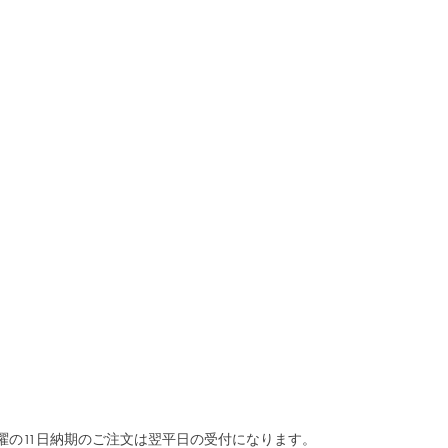
曜の
11日納期
のご注文は翌平日の受付になります。