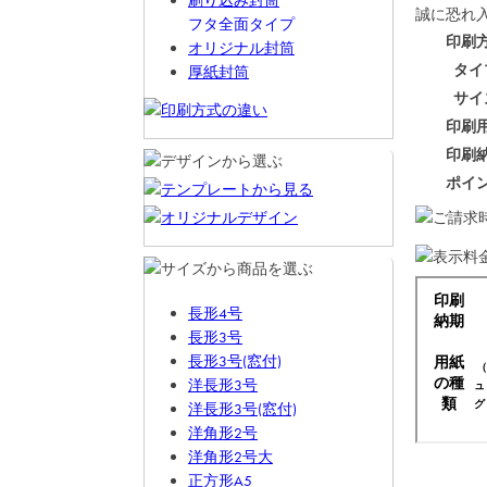
刷り込み封筒
誠に恐れ
フタ全面タイプ
印刷
オリジナル封筒
タイ
厚紙封筒
サイ
印刷
印刷
ポイ
長形4号
長形3号
長形3号(窓付)
洋長形3号
洋長形3号(窓付)
洋角形2号
洋角形2号大
正方形A5