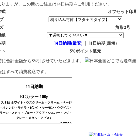
入りますが、この間のご注文は
14日納期
をご利用ください。
方式
オフセット印
プ
ズ
角形2号
用紙
納期
14日納期(最安)
｜ 11日納期(最短)
ント
5%ポイント還元