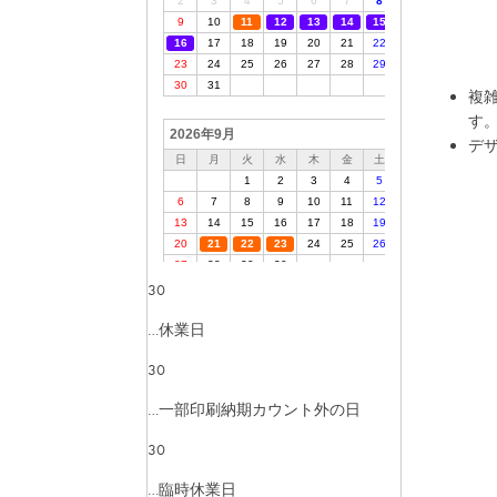
複
す
デ
30
…休業日
30
…一部印刷納期カウント外の日
30
…臨時休業日