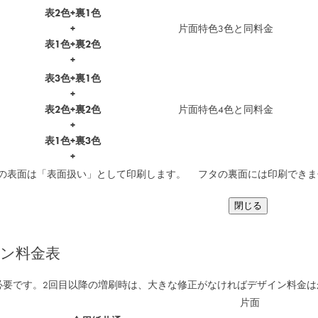
表2色+裏1色
+
片面特色3色と同料金
表1色+裏2色
+
表3色+裏1色
+
表2色+裏2色
片面特色4色と同料金
+
表1色+裏3色
+
の表面は「表面扱い」として印刷します。 フタの裏面には印刷できま
閉じる
ン料金表
必要です。2回目以降の増刷時は、大きな修正がなければデザイン料金は
片面