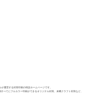
ルが運営する封筒印刷の特設ホームページです。
側すべてにフルカラー印刷ができるオリジナル封筒、未晒クラフト封筒など、