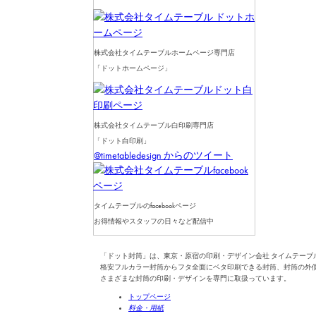
株式会社タイムテーブルホームページ専門店
「ドットホームページ」
株式会社タイムテーブル白印刷専門店
「ドット白印刷」
@timetabledesign からのツイート
タイムテーブルのfacebookページ
お得情報やスタッフの日々など配信中
「ドット封筒」は、東京・原宿の印刷・デザイン会社 タイムテーブ
格安フルカラー封筒からフタ全面にベタ印刷できる封筒、封筒の外
さまざまな封筒の印刷・デザインを専門に取扱っています。
トップページ
料金・用紙