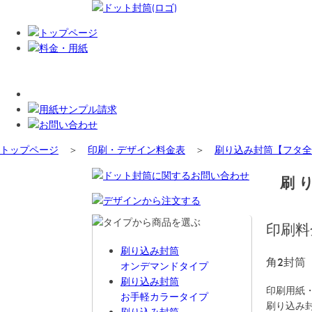
トップページ
＞
印刷・デザイン料金表
＞
刷り込み封筒【フタ全
刷
印刷料
刷り込み封筒
角2封筒
オンデマンドタイプ
刷り込み封筒
印刷用紙
お手軽カラータイプ
刷り込み封