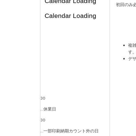
初回のみ
複
す
デ
30
…休業日
30
…一部印刷納期カウント外の日