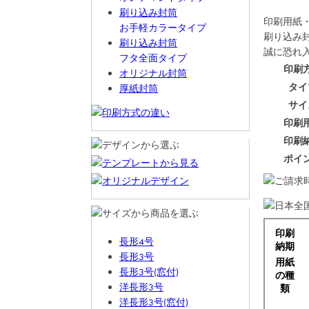
刷り込み封筒
印刷用紙
お手軽カラータイプ
刷り込み封
刷り込み封筒
誠に恐れ
フタ全面タイプ
印刷
オリジナル封筒
タイ
厚紙封筒
サイ
印刷
印刷
ポイ
長形4号
長形3号
長形3号(窓付)
洋長形3号
洋長形3号(窓付)