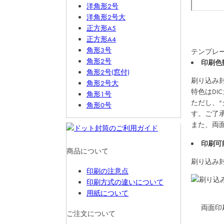
洋角形2号
洋角形2号大
正方形A5
正方形A4
角形3号
テンプレ
角形2号
印刷色
角形2号(窓付)
刷り込み
角形2号大
特色はDI
角形1号
ただし、
角形0号
す。ご了
また、両
印刷可
商品について
刷り込み
印刷の注意点
印刷方式の違いについて
用紙について
両面印
ご注文について