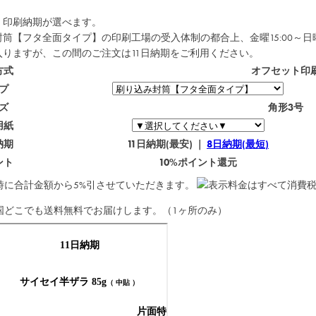
・印刷納期が選べます。
筒【フタ全面タイプ】の印刷工場の受入体制の都合上、金曜15:00～日
入りますが、この間のご注文は
11日納期
をご利用ください。
方式
オフセット印
プ
ズ
角形3号
用紙
納期
11日納期(最安) ｜
8日納期(最短)
ント
10%ポイント還元