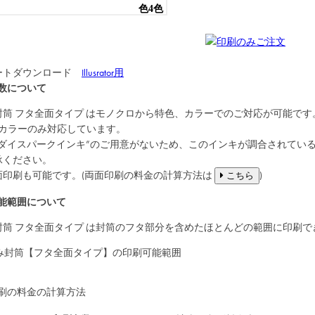
ートダウンロード
Illusrator用
数について
封筒
フタ全面タイプ
はモノクロから特色、カラーでのご対応が可能です
Cカラーのみ対応しています。
“ダイスパークインキ”のご用意がないため、このインキが調合されてい
承ください。
面印刷も可能です。(両面印刷の料金の計算方法は
)
こちら
能範囲について
封筒
フタ全面タイプ
は封筒のフタ部分を含めたほとんどの範囲に印刷で
刷の料金の計算方法