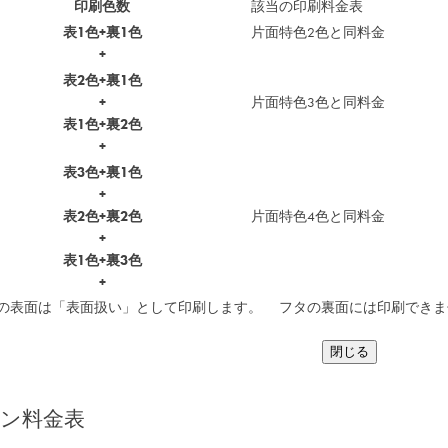
印刷色数
該当の印刷料金表
表1色+裏1色
片面特色2色と同料金
+
表2色+裏1色
+
片面特色3色と同料金
表1色+裏2色
+
表3色+裏1色
+
表2色+裏2色
片面特色4色と同料金
+
表1色+裏3色
+
の表面は「表面扱い」として印刷します。 フタの裏面には印刷できま
閉じる
ン料金表