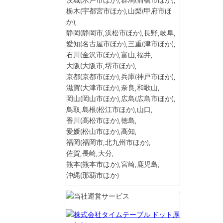
栃木
(宇都宮市ほか)
,山梨
(甲府市ほ
か)
,
静岡
(静岡市,浜松市ほか)
,長野,岐阜,
愛知
(名古屋市ほか)
,三重
(津市ほか)
,
石川
(金沢市ほか)
,富山,福井,
大阪
(大阪市,堺市ほか)
,
京都
(京都市ほか)
,兵庫
(神戸市ほか)
,
滋賀
(大津市ほか)
,奈良,和歌山,
岡山
(岡山市ほか)
,広島
(広島市ほか)
,
鳥取,島根
(松江市ほか)
,山口,
香川
(高松市ほか)
,徳島,
愛媛
(松山市ほか)
,高知,
福岡
(福岡市,北九州市ほか)
,
佐賀,長崎,大分,
熊本
(熊本市ほか)
,宮崎,鹿児島,
沖縄
(那覇市ほか)