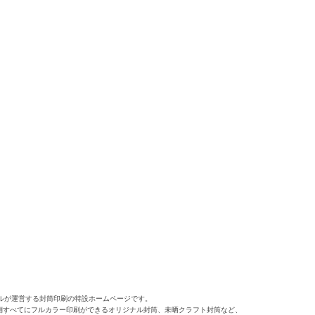
ルが運営する封筒印刷の特設ホームページです。
側すべてにフルカラー印刷ができるオリジナル封筒、未晒クラフト封筒など、