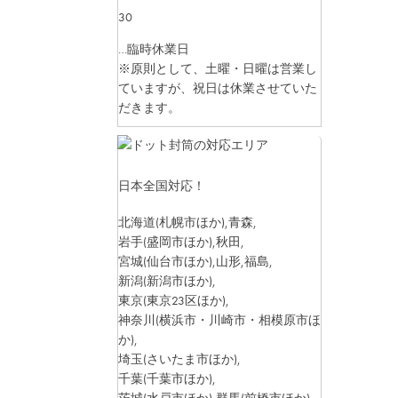
30
…臨時休業日
※原則として、土曜・日曜は営業し
ていますが、祝日は休業させていた
だきます。
日本全国対応！
北海道
(札幌市ほか)
,青森,
岩手
(盛岡市ほか)
,秋田,
宮城
(仙台市ほか)
,山形,福島,
新潟
(新潟市ほか)
,
東京
(東京23区ほか)
,
神奈川
(横浜市・川崎市・相模原市ほ
か)
,
埼玉
(さいたま市ほか)
,
千葉
(千葉市ほか)
,
茨城
(水戸市ほか)
,群馬
(前橋市ほか)
,