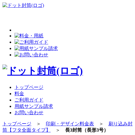
トップページ
料金
ご利用ガイド
用紙サンプル請求
お問い合わせ
トップページ
＞
印刷・デザイン料金表
＞
刷り込み封
筒【フタ全面タイプ】
＞
長3封筒（長形3号）