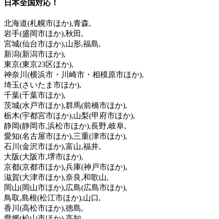
日本全国対応！
北海道
(札幌市ほか)
,青森,
岩手
(盛岡市ほか)
,秋田,
宮城
(仙台市ほか)
,山形,福島,
新潟
(新潟市ほか)
,
東京
(東京23区ほか)
,
神奈川
(横浜市・川崎市・相模原市ほか)
,
埼玉
(さいたま市ほか)
,
千葉
(千葉市ほか)
,
茨城
(水戸市ほか)
,群馬
(前橋市ほか)
,
栃木
(宇都宮市ほか)
,山梨
(甲府市ほか)
,
静岡
(静岡市,浜松市ほか)
,長野,岐阜,
愛知
(名古屋市ほか)
,三重
(津市ほか)
,
石川
(金沢市ほか)
,富山,福井,
大阪
(大阪市,堺市ほか)
,
京都
(京都市ほか)
,兵庫
(神戸市ほか)
,
滋賀
(大津市ほか)
,奈良,和歌山,
岡山
(岡山市ほか)
,広島
(広島市ほか)
,
鳥取,島根
(松江市ほか)
,山口,
香川
(高松市ほか)
,徳島,
愛媛
(松山市ほか)
,高知,