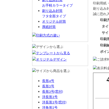
刷り込み封筒
印刷用紙
お手軽カラータイプ
刷り込み封
刷り込み封筒
誠に恐れ
フタ全面タイプ
印刷
オリジナル封筒
タイ
厚紙封筒
サイ
印刷
印刷
ポイ
長形4号
長形3号
長形3号(窓付)
洋長形3号
洋長形3号(窓付)
洋角形2号