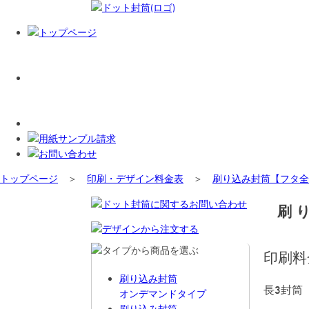
トップページ
＞
印刷・デザイン料金表
＞
刷り込み封筒【フタ全
刷
印刷料
刷り込み封筒
長3封筒
オンデマンドタイプ