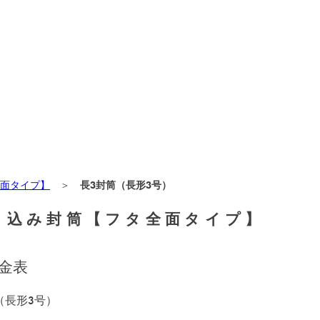
面タイプ】
＞
長3封筒（長形3号）
り込み封筒【フタ全面タイプ】
金表
（長形3号）