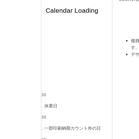
複
す
デ
30
…休業日
30
…一部印刷納期カウント外の日