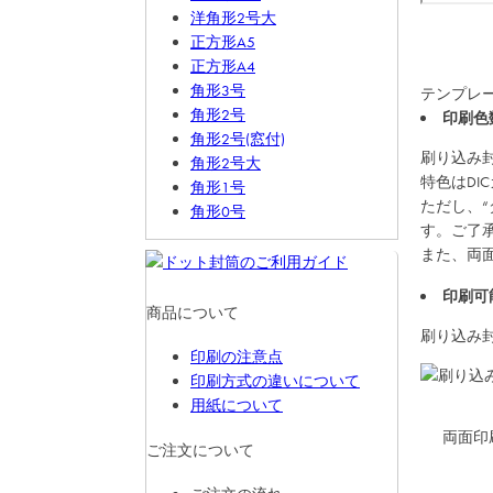
洋角形2号大
正方形A5
正方形A4
角形3号
テンプレ
角形2号
印刷色
角形2号(窓付)
刷り込み
角形2号大
特色はDI
角形1号
ただし、
角形0号
す。ご了
また、両
印刷可
商品について
刷り込み
印刷の注意点
印刷方式の違いについて
用紙について
両面印
ご注文について