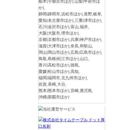
栃木
(宇都宮市ほか)
,山梨
(甲府市ほ
か)
,
静岡
(静岡市,浜松市ほか)
,長野,岐阜,
愛知
(名古屋市ほか)
,三重
(津市ほか)
,
石川
(金沢市ほか)
,富山,福井,
大阪
(大阪市,堺市ほか)
,
京都
(京都市ほか)
,兵庫
(神戸市ほか)
,
滋賀
(大津市ほか)
,奈良,和歌山,
岡山
(岡山市ほか)
,広島
(広島市ほか)
,
鳥取,島根
(松江市ほか)
,山口,
香川
(高松市ほか)
,徳島,
愛媛
(松山市ほか)
,高知,
福岡
(福岡市,北九州市ほか)
,
佐賀,長崎,大分,
熊本
(熊本市ほか)
,宮崎,鹿児島,
沖縄
(那覇市ほか)