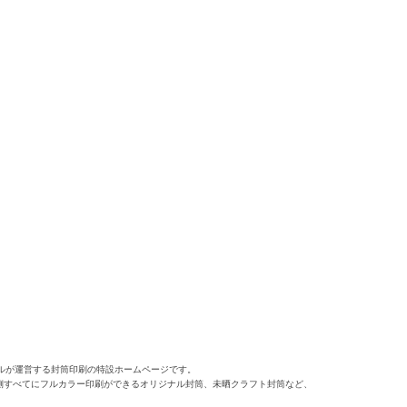
ルが運営する封筒印刷の特設ホームページです。
側すべてにフルカラー印刷ができるオリジナル封筒、未晒クラフト封筒など、