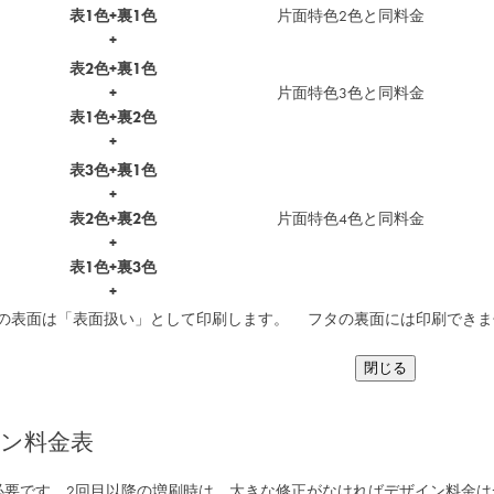
表1色+裏1色
片面特色2色と同料金
+
表2色+裏1色
+
片面特色3色と同料金
表1色+裏2色
+
表3色+裏1色
+
表2色+裏2色
片面特色4色と同料金
+
表1色+裏3色
+
の表面は「表面扱い」として印刷します。 フタの裏面には印刷できま
閉じる
ン料金表
必要です。2回目以降の増刷時は、大きな修正がなければデザイン料金は