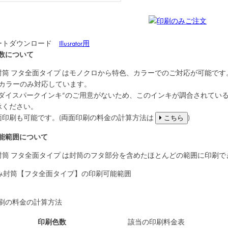
ートダウンロード
Illusrator用
数について
封筒
フタ全面タイプ
はモノクロから特色、カラーでのご対応が可能です
Cカラーのみ対応しています。
“ダイスパークインキ”のご用意がないため、このインキが調合されてい
承ください。
面印刷も可能です。(両面印刷の料金の計算方法は
)
こちら
能範囲について
封筒
フタ全面タイプ
は封筒のフタ部分を含めたほとんどの範囲に印刷で
刷の料金の計算方法
印刷色数
該当の印刷料金表