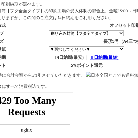
・印刷納期が選べます。
筒【フタ全面タイプ】の印刷工場の受入体制の都合上、金曜15:00～日
入りますが、この間のご注文は
14日納期
をご利用ください。
方式
オフセット印
プ
ズ
長形3号（A4三
用紙
納期
14日納期(最安) ｜
11日納期(最短)
ント
5%ポイント還元