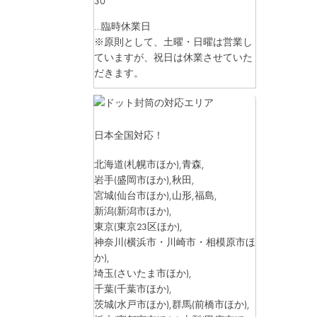
30
…臨時休業日
※原則として、土曜・日曜は営業し
ていますが、祝日は休業させていた
だきます。
日本全国対応！
北海道
(札幌市ほか)
,青森,
岩手
(盛岡市ほか)
,秋田,
宮城
(仙台市ほか)
,山形,福島,
新潟
(新潟市ほか)
,
東京
(東京23区ほか)
,
神奈川
(横浜市・川崎市・相模原市ほ
か)
,
埼玉
(さいたま市ほか)
,
千葉
(千葉市ほか)
,
茨城
(水戸市ほか)
,群馬
(前橋市ほか)
,