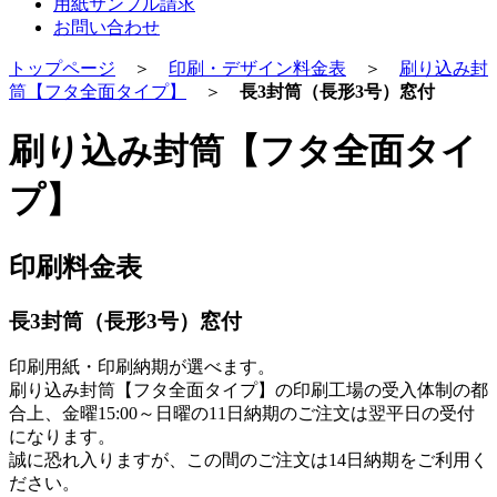
用紙サンプル請求
お問い合わせ
トップページ
＞
印刷・デザイン料金表
＞
刷り込み封
筒【フタ全面タイプ】
＞
長3封筒（長形3号）窓付
刷り込み封筒【フタ全面タイ
プ】
印刷料金表
長3封筒（長形3号）窓付
印刷用紙・印刷納期が選べます。
刷り込み封筒【フタ全面タイプ】の印刷工場の受入体制の都
合上、金曜15:00～日曜の
11日納期
のご注文は翌平日の受付
になります。
誠に恐れ入りますが、この間のご注文は
14日納期
をご利用く
ださい。