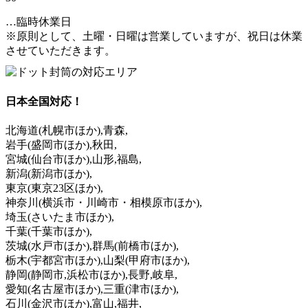
…臨時休業日
※原則として、土曜・日曜は営業していますが、祝日は休業
させていただきます。
日本全国対応！
北海道
(札幌市ほか)
,青森,
岩手
(盛岡市ほか)
,秋田,
宮城
(仙台市ほか)
,山形,福島,
新潟
(新潟市ほか)
,
東京
(東京23区ほか)
,
神奈川
(横浜市・川崎市・相模原市ほか)
,
埼玉
(さいたま市ほか)
,
千葉
(千葉市ほか)
,
茨城
(水戸市ほか)
,群馬
(前橋市ほか)
,
栃木
(宇都宮市ほか)
,山梨
(甲府市ほか)
,
静岡
(静岡市,浜松市ほか)
,長野,岐阜,
愛知
(名古屋市ほか)
,三重
(津市ほか)
,
石川
(金沢市ほか)
,富山,福井,