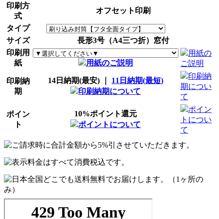
印刷方
オフセット印刷
式
タイプ
サイズ
長形3号（A4三つ折）窓付
印刷用
用紙の
紙
用紙のご説明
ご説明
印刷納
14日納期(最安) ｜
11日納期(最短)
印刷納
期につい
期
印刷納期について
て
ポイン
10%ポイント還元
ポイン
トについ
ト
ポイントについて
て