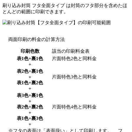
刷り込み封筒
フタ全面タイプ
は封筒のフタ部分を含めたほ
とんどの範囲に印刷できます。
両面印刷の料金の計算方法
印刷色数
該当の印刷料金表
表1色+裏1色
片面特色2色と同料金
+
表2色+裏1色
片面特色3色と同料金
+
表1色+裏2色
+
表3色+裏1色
+
表2色+裏2色
片面特色4色と同料金
+
表1色+裏3色
+
※フタの表面は「表面扱い」として印刷します。 フ