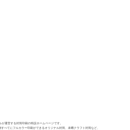
ルが運営する封筒印刷の特設ホームページです。
側すべてにフルカラー印刷ができるオリジナル封筒、未晒クラフト封筒など、