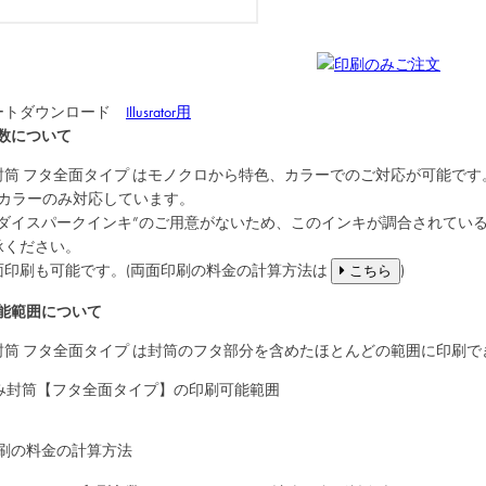
ートダウンロード
Illusrator用
数について
封筒
フタ全面タイプ
はモノクロから特色、カラーでのご対応が可能です
Cカラーのみ対応しています。
“ダイスパークインキ”のご用意がないため、このインキが調合されてい
承ください。
面印刷も可能です。(両面印刷の料金の計算方法は
)
こちら
能範囲について
封筒
フタ全面タイプ
は封筒のフタ部分を含めたほとんどの範囲に印刷で
刷の料金の計算方法