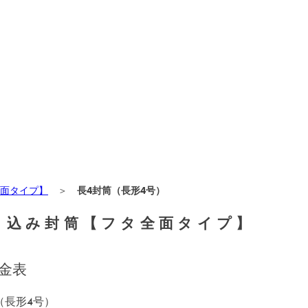
面タイプ】
＞
長4封筒（長形4号）
り込み封筒【フタ全面タイプ】
金表
（長形4号）