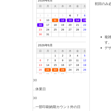
初回のみ
複
す
デ
30
…休業日
30
…一部印刷納期カウント外の日