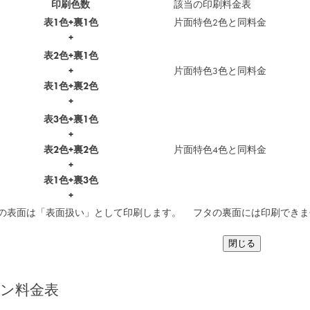
印刷色数
該当の印刷料金表
表1色+裏1色
片面特色2色と同料金
+
表2色+裏1色
+
片面特色3色と同料金
表1色+裏2色
+
表3色+裏1色
+
表2色+裏2色
片面特色4色と同料金
+
表1色+裏3色
+
の表面は「表面扱い」として印刷します。 フタの裏面には印刷できま
閉じる
ン料金表