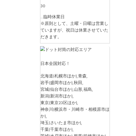
30
…臨時休業日
※原則として、土曜・日曜は営業し
ていますが、祝日は休業させていた
だきます。
日本全国対応！
北海道
(札幌市ほか)
,青森,
岩手
(盛岡市ほか)
,秋田,
宮城
(仙台市ほか)
,山形,福島,
新潟
(新潟市ほか)
,
東京
(東京23区ほか)
,
神奈川
(横浜市・川崎市・相模原市ほ
か)
,
埼玉
(さいたま市ほか)
,
千葉
(千葉市ほか)
,
茨城
(水戸市ほか)
,群馬
(前橋市ほか)
,