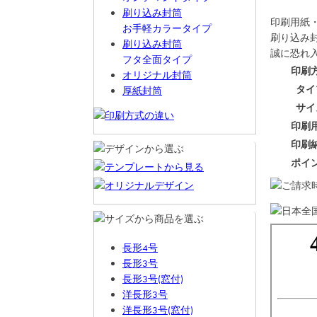
刷り込み封筒
印刷用紙
お手軽カラータイプ
刷り込み封
刷り込み封筒
誠に恐れ
フタ全面タイプ
印刷
オリジナル封筒
タイ
厚紙封筒
サイ
印刷
印刷
ポイ
長形4号
長形3号
長形3号(窓付)
洋長形3号
洋長形3号(窓付)