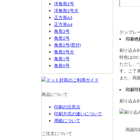
洋角形2号
洋角形2号大
正方形A5
正方形A4
角形3号
テンプレ
角形2号
印刷色
角形2号(窓付)
刷り込み
角形2号大
特色はDI
角形1号
ただし、
角形0号
す。ご了
また、両
印刷可
商品について
刷り込み
印刷の注意点
印刷方式の違いについて
用紙について
両面印
ご注文について