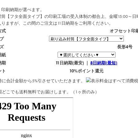
・印刷納期が選べます。
筒【フタ全面タイプ】の印刷工場の受入体制の都合上、金曜15:00～日
入りますが、この間のご注文は
11日納期
をご利用ください。
方式
オフセット印
プ
ズ
長形4号
用紙
納期
11日納期(最安) ｜
8日納期(最短)
ント
10%ポイント還元