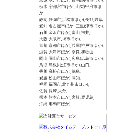
栃木
(宇都宮市ほか)
,山梨
(甲府市ほ
か)
,
静岡
(静岡市,浜松市ほか)
,長野,岐阜,
愛知
(名古屋市ほか)
,三重
(津市ほか)
,
石川
(金沢市ほか)
,富山,福井,
大阪
(大阪市,堺市ほか)
,
京都
(京都市ほか)
,兵庫
(神戸市ほか)
,
滋賀
(大津市ほか)
,奈良,和歌山,
岡山
(岡山市ほか)
,広島
(広島市ほか)
,
鳥取,島根
(松江市ほか)
,山口,
香川
(高松市ほか)
,徳島,
愛媛
(松山市ほか)
,高知,
福岡
(福岡市,北九州市ほか)
,
佐賀,長崎,大分,
熊本
(熊本市ほか)
,宮崎,鹿児島,
沖縄
(那覇市ほか)