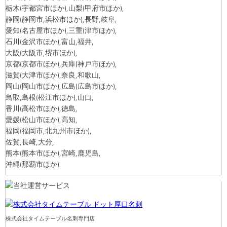
栃木
(宇都宮市ほか)
,山梨
(甲府市ほか)
,
静岡
(静岡市,浜松市ほか)
,長野,岐阜,
愛知
(名古屋市ほか)
,三重
(津市ほか)
,
石川
(金沢市ほか)
,富山,福井,
大阪
(大阪市,堺市ほか)
,
京都
(京都市ほか)
,兵庫
(神戸市ほか)
,
滋賀
(大津市ほか)
,奈良,和歌山,
岡山
(岡山市ほか)
,広島
(広島市ほか)
,
鳥取,島根
(松江市ほか)
,山口,
香川
(高松市ほか)
,徳島,
愛媛
(松山市ほか)
,高知,
福岡
(福岡市,北九州市ほか)
,
佐賀,長崎,大分,
熊本
(熊本市ほか)
,宮崎,鹿児島,
沖縄
(那覇市ほか)
株式会社タイムテーブル名刺専門店