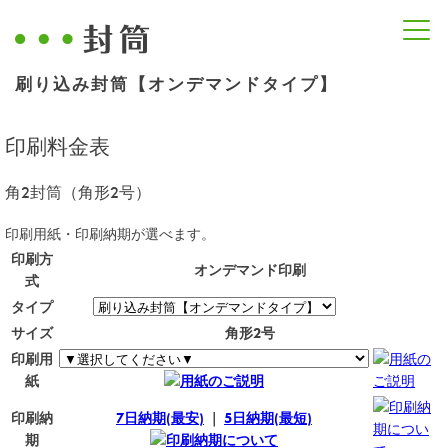
刷り込み封筒【オンデマンドタイプ】
印刷料金表
角2封筒（角形2号）
印刷用紙・印刷納期が選べます。
印刷方
オンデマンド印刷
式
タイプ
サイズ
角形2号
印刷用
用紙の
紙
用紙のご説明
ご説明
印刷納
印刷納
7日納期(最安)
｜
5日納期(最短)
期につい
期
印刷納期について