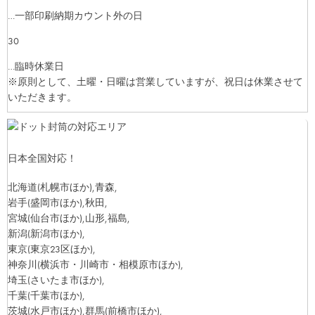
…一部印刷納期カウント外の日
30
…臨時休業日
※原則として、土曜・日曜は営業していますが、祝日は休業させて
いただきます。
日本全国対応！
北海道
(札幌市ほか)
,青森,
岩手
(盛岡市ほか)
,秋田,
宮城
(仙台市ほか)
,山形,福島,
新潟
(新潟市ほか)
,
東京
(東京23区ほか)
,
神奈川
(横浜市・川崎市・相模原市ほか)
,
埼玉
(さいたま市ほか)
,
千葉
(千葉市ほか)
,
茨城
(水戸市ほか)
,群馬
(前橋市ほか)
,