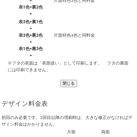
+
片面特色3色と同料金
表1色+裏2色
+
表3色+裏1色
+
表2色+裏2色
片面特色4色と同料金
+
表1色+裏3色
+
※フタの表面は「表面扱い」として印刷します。 フタの裏面
には印刷できません。
閉じる
デザイン料金表
初回のみ必要です。2回目以降の増刷時は、大きな修正がなければデ
ザイン料金はかかりません。
片面
両面