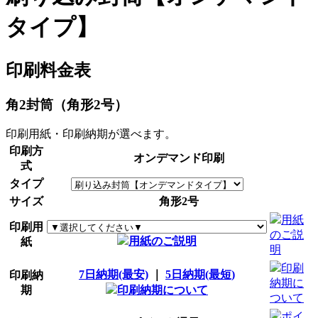
タイプ】
印刷料金表
角2封筒（角形2号）
印刷用紙・印刷納期が選べます。
印刷方
オンデマンド印刷
式
タイプ
サイズ
角形2号
用紙
印刷用
のご説
用紙のご説明
紙
明
印刷
7日納期(最安)
｜
5日納期(最短)
印刷納
納期に
期
印刷納期について
ついて
ポイ