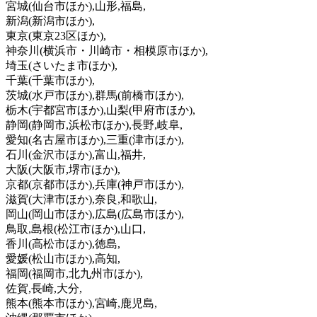
宮城
(仙台市ほか)
,山形,福島,
新潟
(新潟市ほか)
,
東京
(東京23区ほか)
,
神奈川
(横浜市・川崎市・相模原市ほか)
,
埼玉
(さいたま市ほか)
,
千葉
(千葉市ほか)
,
茨城
(水戸市ほか)
,群馬
(前橋市ほか)
,
栃木
(宇都宮市ほか)
,山梨
(甲府市ほか)
,
静岡
(静岡市,浜松市ほか)
,長野,岐阜,
愛知
(名古屋市ほか)
,三重
(津市ほか)
,
石川
(金沢市ほか)
,富山,福井,
大阪
(大阪市,堺市ほか)
,
京都
(京都市ほか)
,兵庫
(神戸市ほか)
,
滋賀
(大津市ほか)
,奈良,和歌山,
岡山
(岡山市ほか)
,広島
(広島市ほか)
,
鳥取,島根
(松江市ほか)
,山口,
香川
(高松市ほか)
,徳島,
愛媛
(松山市ほか)
,高知,
福岡
(福岡市,北九州市ほか)
,
佐賀,長崎,大分,
熊本
(熊本市ほか)
,宮崎,鹿児島,