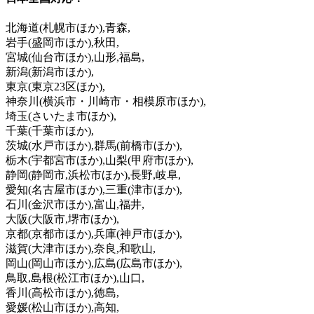
北海道
(札幌市ほか)
,青森,
岩手
(盛岡市ほか)
,秋田,
宮城
(仙台市ほか)
,山形,福島,
新潟
(新潟市ほか)
,
東京
(東京23区ほか)
,
神奈川
(横浜市・川崎市・相模原市ほか)
,
埼玉
(さいたま市ほか)
,
千葉
(千葉市ほか)
,
茨城
(水戸市ほか)
,群馬
(前橋市ほか)
,
栃木
(宇都宮市ほか)
,山梨
(甲府市ほか)
,
静岡
(静岡市,浜松市ほか)
,長野,岐阜,
愛知
(名古屋市ほか)
,三重
(津市ほか)
,
石川
(金沢市ほか)
,富山,福井,
大阪
(大阪市,堺市ほか)
,
京都
(京都市ほか)
,兵庫
(神戸市ほか)
,
滋賀
(大津市ほか)
,奈良,和歌山,
岡山
(岡山市ほか)
,広島
(広島市ほか)
,
鳥取,島根
(松江市ほか)
,山口,
香川
(高松市ほか)
,徳島,
愛媛
(松山市ほか)
,高知,