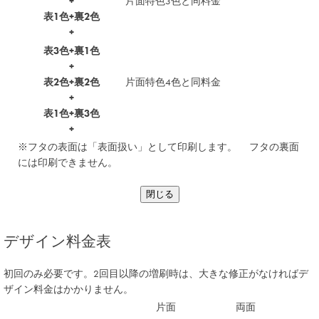
+
片面特色3色と同料金
表1色+裏2色
+
表3色+裏1色
+
表2色+裏2色
片面特色4色と同料金
+
表1色+裏3色
+
※フタの表面は「表面扱い」として印刷します。 フタの裏面
には印刷できません。
閉じる
デザイン料金表
初回のみ必要です。2回目以降の増刷時は、大きな修正がなければデ
ザイン料金はかかりません。
片面
両面