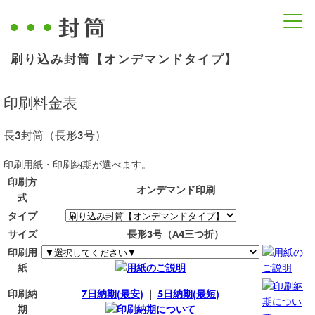
刷り込み封筒【オンデマンドタイプ】
印刷料金表
長3封筒（長形3号）
印刷用紙・印刷納期が選べます。
印刷方
オンデマンド印刷
式
タイプ
サイズ
長形3号（A4三つ折）
印刷用
用紙の
紙
用紙のご説明
ご説明
印刷納
印刷納
7日納期(最安)
｜
5日納期(最短)
期につい
期
印刷納期について