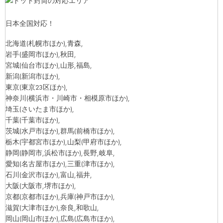
日本全国対応！
北海道
(札幌市ほか)
,青森,
岩手
(盛岡市ほか)
,秋田,
宮城
(仙台市ほか)
,山形,福島,
新潟
(新潟市ほか)
,
東京
(東京23区ほか)
,
神奈川
(横浜市・川崎市・相模原市ほか)
,
埼玉
(さいたま市ほか)
,
千葉
(千葉市ほか)
,
茨城
(水戸市ほか)
,群馬
(前橋市ほか)
,
栃木
(宇都宮市ほか)
,山梨
(甲府市ほか)
,
静岡
(静岡市,浜松市ほか)
,長野,岐阜,
愛知
(名古屋市ほか)
,三重
(津市ほか)
,
石川
(金沢市ほか)
,富山,福井,
大阪
(大阪市,堺市ほか)
,
京都
(京都市ほか)
,兵庫
(神戸市ほか)
,
滋賀
(大津市ほか)
,奈良,和歌山,
岡山
(岡山市ほか)
,広島
(広島市ほか)
,