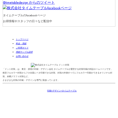
@timetabledesign からのツイート
タイムテーブルのfacebookページ
お得情報やスタッフの日々など配信中
トップページ
料金・用紙
ご利用ガイド
用紙サンプル請求
お問い合わせ
「ドット封筒」は、東京・原宿の印刷・デザイン会社 タイムテーブルが運営する封筒印刷の特設ホームページです。
格安フルカラー封筒からフタ全面にベタ印刷できる封筒、封筒の外側すべてにフルカラー印刷ができるオリジナル封
筒、未晒クラフト封筒など、
さまざまな封筒の印刷・デザインを専門に取扱っています。
Copyright(C)2013-2025
印刷+デザイン=タイムテーブル
All Right Reserved.