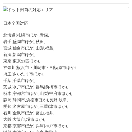
日本全国対応！
北海道
(札幌市ほか)
,青森,
岩手
(盛岡市ほか)
,秋田,
宮城
(仙台市ほか)
,山形,福島,
新潟
(新潟市ほか)
,
東京
(東京23区ほか)
,
神奈川
(横浜市・川崎市・相模原市ほか)
,
埼玉
(さいたま市ほか)
,
千葉
(千葉市ほか)
,
茨城
(水戸市ほか)
,群馬
(前橋市ほか)
,
栃木
(宇都宮市ほか)
,山梨
(甲府市ほか)
,
静岡
(静岡市,浜松市ほか)
,長野,岐阜,
愛知
(名古屋市ほか)
,三重
(津市ほか)
,
石川
(金沢市ほか)
,富山,福井,
大阪
(大阪市,堺市ほか)
,
京都
(京都市ほか)
,兵庫
(神戸市ほか)
,