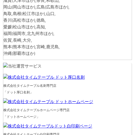
滋賀
(大津市ほか)
,奈良,和歌山,
岡山
(岡山市ほか)
,広島
(広島市ほか)
,
鳥取,島根
(松江市ほか)
,山口,
香川
(高松市ほか)
,徳島,
愛媛
(松山市ほか)
,高知,
福岡
(福岡市,北九州市ほか)
,
佐賀,長崎,大分,
熊本
(熊本市ほか)
,宮崎,鹿児島,
沖縄
(那覇市ほか)
株式会社タイムテーブル名刺専門店
「ドット厚口名刺」
株式会社タイムテーブルホームページ専門店
「ドットホームページ」
株式会社タイムテーブル白印刷専門店