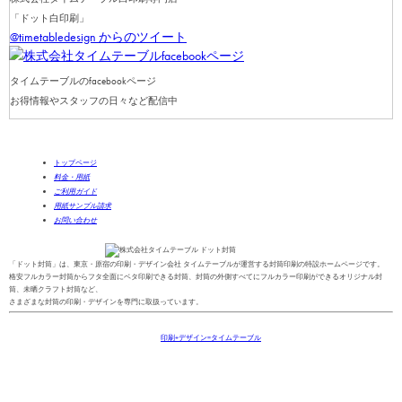
「ドット白印刷」
@timetabledesign からのツイート
タイムテーブルのfacebookページ
お得情報やスタッフの日々など配信中
トップページ
料金・用紙
ご利用ガイド
用紙サンプル請求
お問い合わせ
「ドット封筒」は、東京・原宿の印刷・デザイン会社 タイムテーブルが運営する封筒印刷の特設ホームページです。
格安フルカラー封筒からフタ全面にベタ印刷できる封筒、封筒の外側すべてにフルカラー印刷ができるオリジナル封
筒、未晒クラフト封筒など、
さまざまな封筒の印刷・デザインを専門に取扱っています。
Copyright(C)2013-2025
印刷+デザイン=タイムテーブル
All Right Reserved.