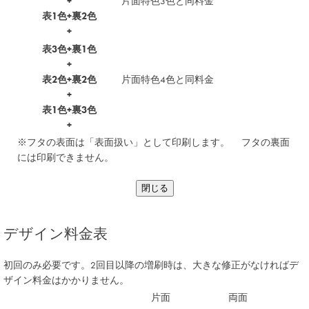
+
片面特色3色と同料金
表1色+裏2色
+
表3色+裏1色
+
表2色+裏2色
片面特色4色と同料金
+
表1色+裏3色
+
※フタの表面は「表面扱い」として印刷します。 フタの裏面
には印刷できません。
閉じる
デザイン料金表
初回のみ必要です。2回目以降の増刷時は、大きな修正がなければデ
ザイン料金はかかりません。
片面
両面