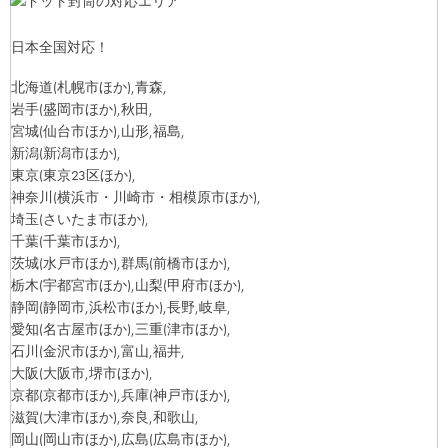
日本全国対応！
北海道
(札幌市ほか)
,青森,
岩手
(盛岡市ほか)
,秋田,
宮城
(仙台市ほか)
,山形,福島,
新潟
(新潟市ほか)
,
東京
(東京23区ほか)
,
神奈川
(横浜市・川崎市・相模原市ほか)
,
埼玉
(さいたま市ほか)
,
千葉
(千葉市ほか)
,
茨城
(水戸市ほか)
,群馬
(前橋市ほか)
,
栃木
(宇都宮市ほか)
,山梨
(甲府市ほか)
,
静岡
(静岡市,浜松市ほか)
,長野,岐阜,
愛知
(名古屋市ほか)
,三重
(津市ほか)
,
石川
(金沢市ほか)
,富山,福井,
大阪
(大阪市,堺市ほか)
,
京都
(京都市ほか)
,兵庫
(神戸市ほか)
,
滋賀
(大津市ほか)
,奈良,和歌山,
岡山
(岡山市ほか)
,広島
(広島市ほか)
,