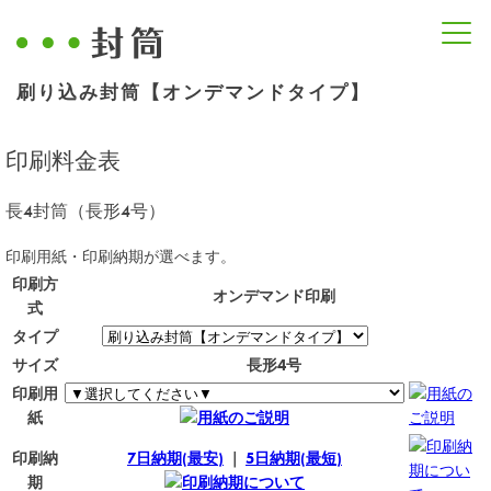
刷り込み封筒【オンデマンドタイプ】
印刷料金表
長4封筒（長形4号）
印刷用紙・印刷納期が選べます。
印刷方
オンデマンド印刷
式
タイプ
サイズ
長形4号
印刷用
用紙の
紙
用紙のご説明
ご説明
印刷納
印刷納
7日納期(最安)
｜
5日納期(最短)
期につい
期
印刷納期について