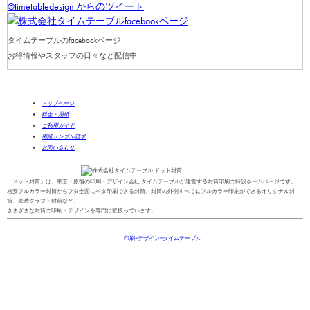
@timetabledesign からのツイート
タイムテーブルのfacebookページ
お得情報やスタッフの日々など配信中
トップページ
料金・用紙
ご利用ガイド
用紙サンプル請求
お問い合わせ
「ドット封筒」は、東京・原宿の印刷・デザイン会社 タイムテーブルが運営する封筒印刷の特設ホームページです。
格安フルカラー封筒からフタ全面にベタ印刷できる封筒、封筒の外側すべてにフルカラー印刷ができるオリジナル封
筒、未晒クラフト封筒など、
さまざまな封筒の印刷・デザインを専門に取扱っています。
Copyright(C)2013-2025
印刷+デザイン=タイムテーブル
All Right Reserved.