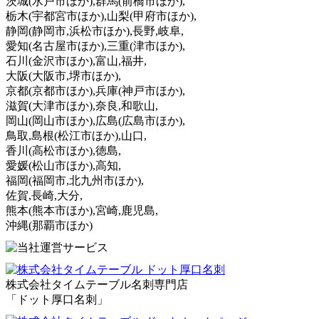
茨城
(水戸市ほか)
,群馬
(前橋市ほか)
,
栃木
(宇都宮市ほか)
,山梨
(甲府市ほか)
,
静岡
(静岡市,浜松市ほか)
,長野,岐阜,
愛知
(名古屋市ほか)
,三重
(津市ほか)
,
石川
(金沢市ほか)
,富山,福井,
大阪
(大阪市,堺市ほか)
,
京都
(京都市ほか)
,兵庫
(神戸市ほか)
,
滋賀
(大津市ほか)
,奈良,和歌山,
岡山
(岡山市ほか)
,広島
(広島市ほか)
,
鳥取,島根
(松江市ほか)
,山口,
香川
(高松市ほか)
,徳島,
愛媛
(松山市ほか)
,高知,
福岡
(福岡市,北九州市ほか)
,
佐賀,長崎,大分,
熊本
(熊本市ほか)
,宮崎,鹿児島,
沖縄
(那覇市ほか)
株式会社タイムテーブル名刺専門店
「ドット厚口名刺」