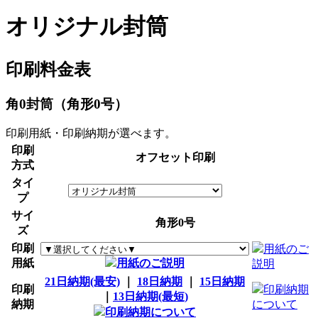
オリジナル封筒
印刷料金表
角0封筒（角形0号）
印刷用紙・印刷納期が選べます。
印刷
オフセット印刷
方式
タイ
プ
サイ
角形0号
ズ
印刷
用紙のご
用紙
用紙のご説明
説明
21日納期(最安)
｜
18日納期
｜
15日納期
印刷
印刷納期
｜
13日納期(最短)
納期
について
印刷納期について