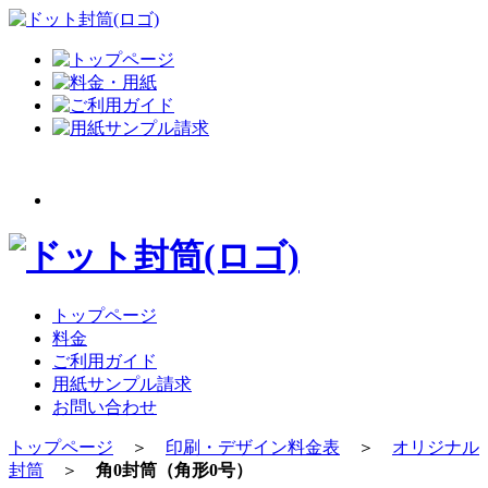
トップページ
料金
ご利用ガイド
用紙サンプル請求
お問い合わせ
トップページ
＞
印刷・デザイン料金表
＞
オリジナル
封筒
＞
角0封筒（角形0号）